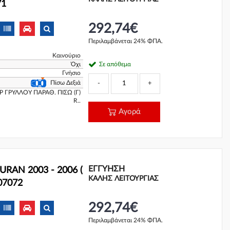
71
292,74€
Περιλαμβάνεται 24% ΦΠΑ.
Καινούριο
Όχι
Σε απόθεμα
Γνήσιο
Πίσω Δεξιά
-
+
 ΓΡΥΛΛΟΥ ΠΑΡΑΘ. ΠΙΣΩ (Γ)
R..
Αγορά
ΕΓΓΎΗΣΗ
RAN 2003 - 2006 (
ΚΑΛΗΣ ΛΕΙΤΟΥΡΓΙΑΣ
07072
292,74€
Περιλαμβάνεται 24% ΦΠΑ.