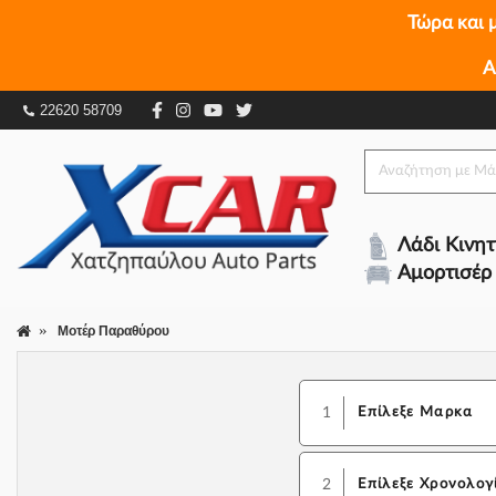
Τώρα και 
Α
22620 58709
Λάδι Κινη
Αμορτισέρ
Μοτέρ Παραθύρου
1
Επίλεξε Μαρκα
2
Επίλεξε Χρονολογ