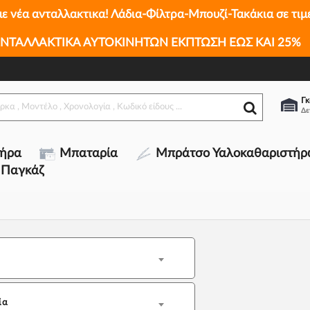
με νέα ανταλλακτικα! Λάδια-Φίλτρα-Μπουζί-Τακάκια σε τιμ
ΝΤΑΛΛΑΚΤΙΚΑ ΑΥΤΟΚΙΝΗΤΩΝ ΕΚΠΤΩΣΗ ΕΩΣ ΚΑΙ 25%
Γκ
τήρα
Μπαταρία
Μπράτσο Υαλοκαθαριστήρ
 Παγκάζ
ία