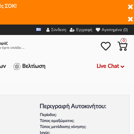
ές ΣΟΚ!
Σύνδεση
Εγγραφή
Αγαπημένα (0)
0
αράζ
Δεν έχετε επιλέξει αμάξι.
Live Chat
ων
Βελτίωση
Περιγραφή Αυτοκινήτου:
Περίοδος:
Τύπος αμαξώματος:
Τύπος μετάδοσης κίνησης:
Ισχύς: