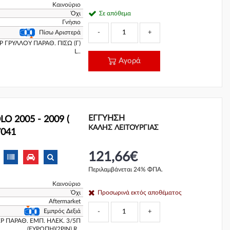
Καινούριο
Όχι
Σε απόθεμα
Γνήσιο
-
+
Πίσω Αριστερά
 ΓΡΥΛΛΟΥ ΠΑΡΑΘ. ΠΙΣΩ (Γ)
L..
Αγορά
ΕΓΓΎΗΣΗ
O 2005 - 2009 (
ΚΑΛΗΣ ΛΕΙΤΟΥΡΓΙΑΣ
7041
121,66€
Περιλαμβάνεται 24% ΦΠΑ.
Καινούριο
Όχι
Προσωρινά εκτός αποθέματος
Aftermarket
Εμπρός Δεξιά
-
+
Ρ ΠΑΡΑΘ. ΕΜΠ. ΗΛΕΚ. 3/5Π
(ΕΥΡΩΠΗ)(2PIN) R..