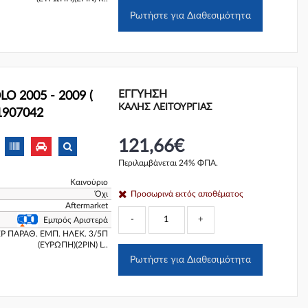
Ρωτήστε για Διαθεσιμότητα
ΕΓΓΎΗΣΗ
O 2005 - 2009 (
ΚΑΛΗΣ ΛΕΙΤΟΥΡΓΙΑΣ
1907042
121,66€
Περιλαμβάνεται 24% ΦΠΑ.
Καινούριο
Όχι
Προσωρινά εκτός αποθέματος
Aftermarket
-
+
Εμπρός Αριστερά
Ρ ΠΑΡΑΘ. ΕΜΠ. ΗΛΕΚ. 3/5Π
(ΕΥΡΩΠΗ)(2PIN) L..
Ρωτήστε για Διαθεσιμότητα