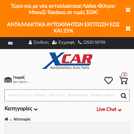
Τώρα και με νέα ανταλλακτικα! Λάδια-Φίλτρα-
Μπουζί-Τακάκια σε τιμές ΣΟΚ!
ΑΝΤΑΛΛΑΚΤΙΚΑ ΑΥΤΟΚΙΝΗΤΩΝ ΕΚΠΤΩΣΗ ΕΩΣ
ΚΑΙ 25%
Σύνδεση
Εγγραφή
22620 58709
Φίλτρα
0
Γκαράζ
Δεν έχετε επιλέξει αμάξι.
Κατηγορίες
Live Chat
Μπαταρία