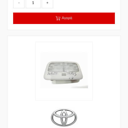
-
+
Αγορά