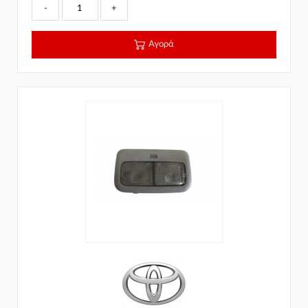
-
+
Αγορά