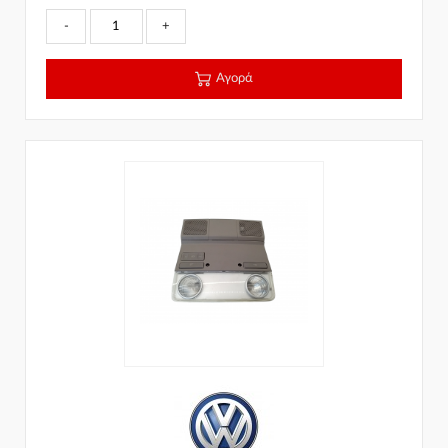
-
+
Αγορά