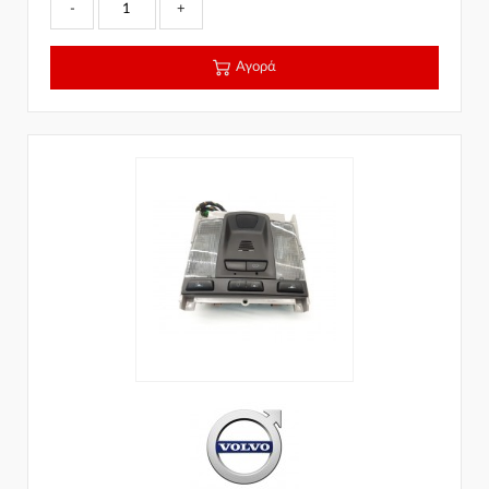
-
+
Αγορά