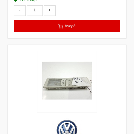
-
+
Αγορά