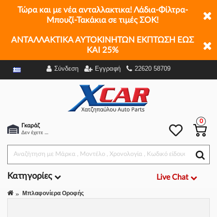
Τώρα και με νέα ανταλλακτικα! Λάδια-Φίλτρα-
Μπουζί-Τακάκια σε τιμές ΣΟΚ!
ΑΝΤΑΛΛΑΚΤΙΚΑ ΑΥΤΟΚΙΝΗΤΩΝ ΕΚΠΤΩΣΗ ΕΩΣ
ΚΑΙ 25%
Σύνδεση
Εγγραφή
22620 58709
Φίλτρα
0
Γκαράζ
Δεν έχετε επιλέξει αμάξι.
Κατηγορίες
Live Chat
Μπλαφονίερα Οροφής