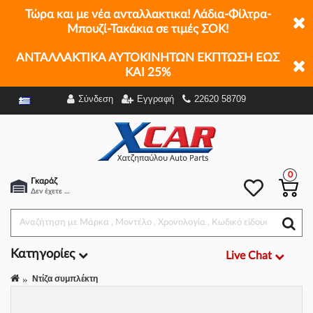
Τώρα και με νέα ανταλλακτικα! Λάδια-Φίλτρα-
Μπουζί-Τακάκια σε τιμές ΣΟΚ!
ΑΝΤΑΛΛΑΚΤΙΚΑ ΑΥΤΟΚΙΝΗΤΩΝ ΕΚΠΤΩΣΗ ΕΩΣ
ΚΑΙ 25%
Σύνδεση
Εγγραφή
22620 58709
Φίλτρα
0
Γκαράζ
Δεν έχετε επιλέξει αμάξι.
Κατηγορίες
Live Chat
Ντίζα συμπλέκτη