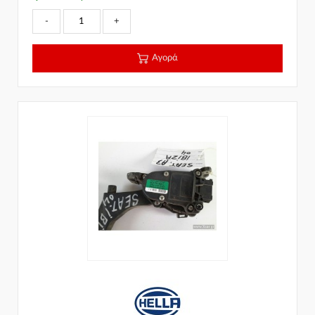
-
+
Αγορά