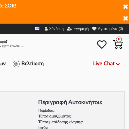
ές ΣΟΚ!
Σύνδεση
Εγγραφή
Αγαπημένα (0)
0
αράζ
Δεν έχετε επιλέξει αμάξι.
Live Chat
ων
Βελτίωση
Περιγραφή Αυτοκινήτου:
Περίοδος:
Τύπος αμαξώματος:
Τύπος μετάδοσης κίνησης:
Ισχύς: