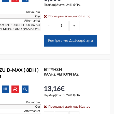
Περιλαμβάνεται 24% ΦΠΑ.
Καινούριο
Όχι
Προσωρινά εκτός αποθέματος
Aftermarket
Σ MITSUBISHI L300 '86-'94
-
+
P ΕΜΠΡΟΣ ΑΝΩ (ΨΑΛΙΔΙΟΥ)..
Ρωτήστε για Διαθεσιμότητα
ΕΓΓΎΗΣΗ
ZU D-MAX ( 8DH )
ΚΑΛΗΣ ΛΕΙΤΟΥΡΓΙΑΣ
0
13,16€
Περιλαμβάνεται 24% ΦΠΑ.
Καινούριο
Όχι
Προσωρινά εκτός αποθέματος
Aftermarket