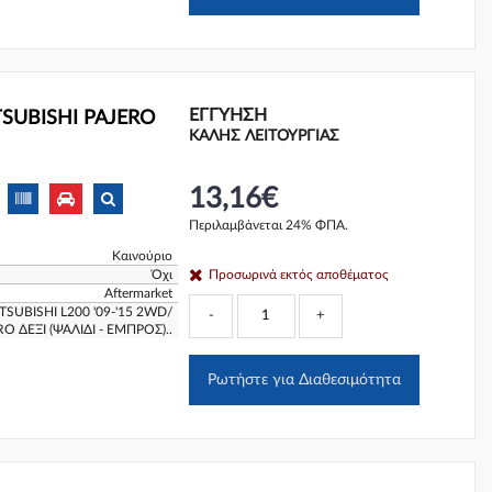
ΕΓΓΎΗΣΗ
TSUBISHI PAJERO
ΚΑΛΗΣ ΛΕΙΤΟΥΡΓΙΑΣ
13,16€
Περιλαμβάνεται 24% ΦΠΑ.
Καινούριο
Όχι
Προσωρινά εκτός αποθέματος
Aftermarket
SUBISHI L200 '09-'15 2WD/
-
+
RO ΔΕΞΙ (ΨΑΛΙΔΙ - ΕΜΠΡΟΣ)..
Ρωτήστε για Διαθεσιμότητα