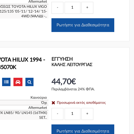
Aftermarket
ΥΣΕΩΣ TOYOTA HILUX VIGO
-
+
/135 '05-'11/ '12-'14/ '15-
4WD (ΨΑΛΙΔΙ -..
Ρωτήστε για Διαθεσιμότητα
ΕΓΓΎΗΣΗ
OTA HILUX 1994 -
ΚΑΛΗΣ ΛΕΙΤΟΥΡΓΙΑΣ
-35070K
44,70€
Περιλαμβάνεται 24% ΦΠΑ.
Καινούριο
Όχι
Προσωρινά εκτός αποθέματος
Aftermarket
X LN85/ 90/ LN145 (16ΤΜΧ)
-
+
SET..
Ρωτήστε για Διαθεσιμότητα