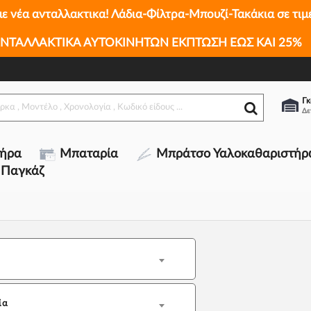
με νέα ανταλλακτικα! Λάδια-Φίλτρα-Μπουζί-Τακάκια σε τιμ
ΝΤΑΛΛΑΚΤΙΚΑ ΑΥΤΟΚΙΝΗΤΩΝ ΕΚΠΤΩΣΗ ΕΩΣ ΚΑΙ 25%
Γκ
τήρα
Μπαταρία
Μπράτσο Υαλοκαθαριστήρ
 Παγκάζ
ία