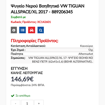
Ψυγείο Νερού Βοηθητικό VW TIGUAN
ALLSPACE/XL 2017 - 889206345
Συμβατό με
Κωδικός Προϊόντος: XC142601
Πληροφορίες Προϊόντος:
Κατάσταση Ανταλλακτικού:
Καινούριο
Έχει Ζημιά :
Όχι
Ποιότητα
Aftermarket
Σημειώσεις:
VW TIGUAN ALLSPACE/XL 17- ΨΥΓΕΙΟ ΒΟΗΘ/ΚΟ
ΒΕΝΖ-ΠΕΤΡ. (62x41x1,6) (BEHR ALTERNATIVE)..
ΕΓΓΎΗΣΗ
ΚΑΛΗΣ ΛΕΙΤΟΥΡΓΙΑΣ
146,69€
Περιλαμβάνεται 24% ΦΠΑ.
Σε απόθεμα
-
+