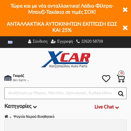
Τώρα και με νέα ανταλλακτικα! Λάδια-Φίλτρα-
Μπουζί-Τακάκια σε τιμές ΣΟΚ!
ΑΝΤΑΛΛΑΚΤΙΚΑ ΑΥΤΟΚΙΝΗΤΩΝ ΕΚΠΤΩΣΗ ΕΩΣ
ΚΑΙ 25%
Σύνδεση
Εγγραφή
22620 58709
Φίλτρα
0
Γκαράζ
Δεν έχετε επιλέξει αμάξι.
Κατηγορίες
Live Chat
Ψυγείο Νερού Βοηθητικό