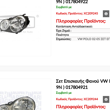
9N ) 017804922
Συμβατό με
Κωδικός Προϊόντος: XC209245
Πληροφορίες Προϊόντος:
Κατάσταση Ανταλλακτικού:
Έχει Ζημιά :
Ποιότητα
Σημειώσεις:
VW POLO 02-05 ΣΕΤ Ε
Σετ Επισκευής Φανού VW P
9N ) 017804921
Συμβατό με
Κωδικός Προϊόντος: XC209244
Πληροφορίες Προϊόντος: