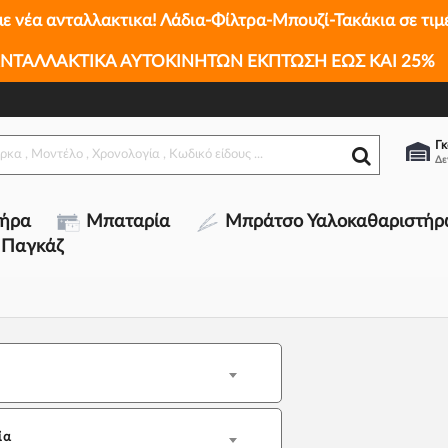
με νέα ανταλλακτικα! Λάδια-Φίλτρα-Μπουζί-Τακάκια σε τιμ
ΝΤΑΛΛΑΚΤΙΚΑ ΑΥΤΟΚΙΝΗΤΩΝ ΕΚΠΤΩΣΗ ΕΩΣ ΚΑΙ 25%
Γκ
τήρα
Μπαταρία
Μπράτσο Υαλοκαθαριστήρ
 Παγκάζ
ία