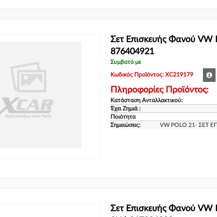
Σετ Επισκευής Φανού VW 
876404921
Συμβατό με
Κωδικός Προϊόντος: XC219179
Πληροφορίες Προϊόντος:
Κατάσταση Ανταλλακτικού:
Έχει Ζημιά :
Ποιότητα
Σημειώσεις:
VW POLO 21- ΣΕΤ Ε
Σετ Επισκευής Φανού VW P