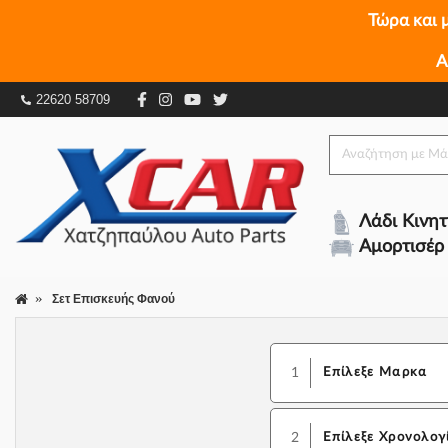
Τώρα και 
Α
22620 58709
Λάδι Κινη
Αμορτισέρ
Σετ Επισκευής Φανού
1
Επίλεξε Μαρκα
2
Επίλεξε Χρονολογ