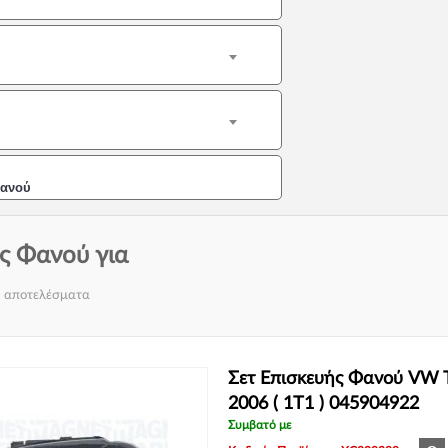
Φανού
ς Φανού για
2 αποτελέσματα
Σετ Επισκευής Φανού VW
2006 ( 1T1 ) 045904922
Συμβατό με