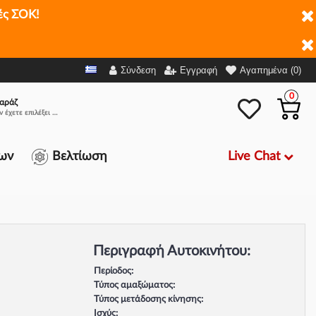
ές ΣΟΚ!
Σύνδεση
Εγγραφή
Αγαπημένα (0)
0
αράζ
Δεν έχετε επιλέξει αμάξι.
Live Chat
ων
Βελτίωση
Περιγραφή Αυτοκινήτου:
Περίοδος:
Τύπος αμαξώματος:
Τύπος μετάδοσης κίνησης:
Ισχύς: