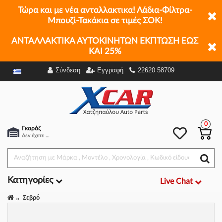
Τώρα και με νέα ανταλλακτικα! Λάδια-Φίλτρα-
Μπουζί-Τακάκια σε τιμές ΣΟΚ!
ΑΝΤΑΛΛΑΚΤΙΚΑ ΑΥΤΟΚΙΝΗΤΩΝ ΕΚΠΤΩΣΗ ΕΩΣ
ΚΑΙ 25%
Σύνδεση
Εγγραφή
22620 58709
Φίλτρα
0
Γκαράζ
Δεν έχετε επιλέξει αμάξι.
Κατηγορίες
Live Chat
Σεβρό