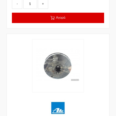
-
+
Αγορά