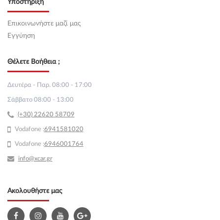
Υποστήριξη
Επικοινωνήστε μαζί μας
Εγγύηση
Θέλετε Βοήθεια ;
Δευτέρα - Παρ. 08:00 - 17:00
Σάββατο 08:00 - 13:00
(+30) 22620 58709
Vodafone :
69
41581020
Vodafone :
6946001764
info@xcar.gr
Ακολουθήστε μας