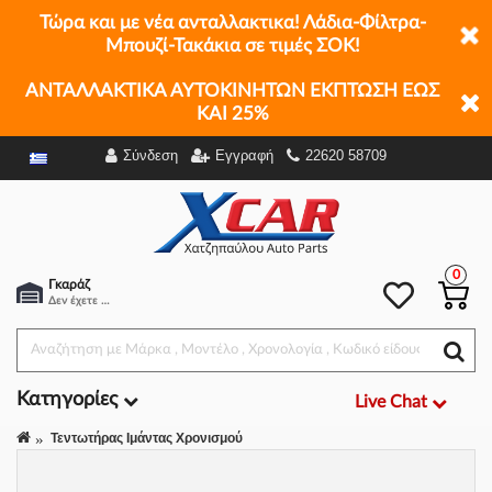
Τώρα και με νέα ανταλλακτικα! Λάδια-Φίλτρα-
Μπουζί-Τακάκια σε τιμές ΣΟΚ!
ΑΝΤΑΛΛΑΚΤΙΚΑ ΑΥΤΟΚΙΝΗΤΩΝ ΕΚΠΤΩΣΗ ΕΩΣ
ΚΑΙ 25%
Σύνδεση
Εγγραφή
22620 58709
Φίλτρα
0
Γκαράζ
Δεν έχετε επιλέξει αμάξι.
Κατηγορίες
Live Chat
Τεντωτήρας Ιμάντας Χρονισμού