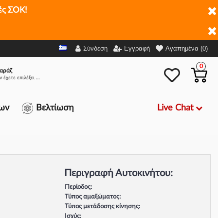
ές ΣΟΚ!
Σύνδεση
Εγγραφή
Αγαπημένα (0)
0
αράζ
Δεν έχετε επιλέξει αμάξι.
Live Chat
ων
Βελτίωση
Περιγραφή Αυτοκινήτου:
Περίοδος:
Τύπος αμαξώματος:
Τύπος μετάδοσης κίνησης:
Ισχύς: