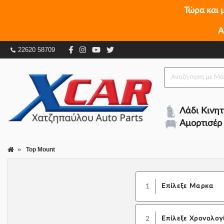
Τώρα και 
Α
22620 58709
Λάδι Κινη
Αμορτισέρ
Top Mount
1
Επίλεξε Μαρκα
2
Επίλεξε Χρονολογ