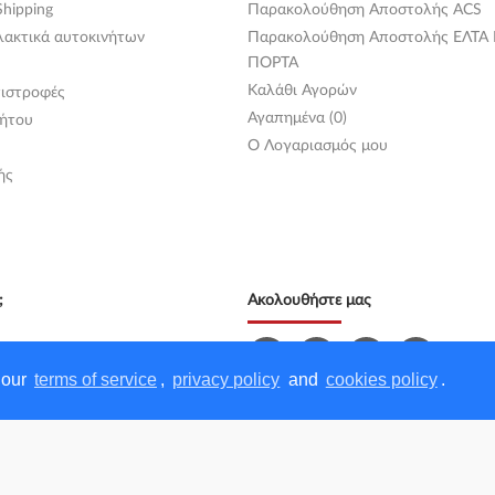
hipping
Παρακολούθηση Αποστολής ACS
λακτικά αυτοκινήτων
Παρακολούθηση Αποστολής ΕΛΤΑ
ΠΟΡΤΑ
Καλάθι Αγορών
ιστροφές
Αγαπημένα (0)
ήτου
O Λογαριασμός μου
ής
;
Ακολουθήστε μας
:00 - 17:00
 our
terms of service
,
privacy policy
and
cookies policy
.
13:00
58709
6941581020
info
1581020
6001764