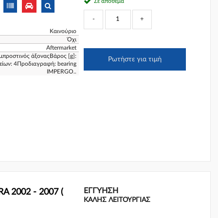
Σε απόθεμα
-
+
Καινούριο
Όχι
Aftermarket
μπροστινός άξοναςΒάρος [g]:
Ρωτήστε για τιμή
είων: 4Προδιαγραφή: bearing
IMPERGO..
ΕΓΓΎΗΣΗ
A 2002 - 2007 (
ΚΑΛΗΣ ΛΕΙΤΟΥΡΓΙΑΣ