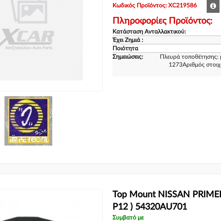
Κωδικός Προϊόντος: XC219586
Πληροφορίες Προϊόντος:
Κατάσταση Ανταλλακτικού:
Έχει Ζημιά :
Ποιότητα
Σημειώσεις:
Πλευρά τοποθέτησης: 
1273Αριθμός στοιχ
Top Mount NISSAN PRIMER
P12 ) 54320AU701
Συμβατό με