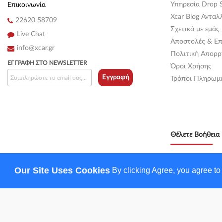
Υπηρεσία Drop S
Επικοινωνία
Xcar Blog Ανταλ
22620 58709
Σχετικά με εμάς
Live Chat
Αποστολές & Επ
info@xcar.gr
Πολιτική Απορρ
ΕΓΓΡΑΦΉ ΣΤΟ NEWSLETTER
Όροι Χρήσης
Εγγραφή
Τρόποι Πληρωμ
Θέλετε Βοήθεια 
Δευτέρα - Παρ. 08
Our Site Uses Cookies
By clicking Agree, you agree to
Σάββατο 08:00 - 
(+30) 22620 
Vodafone :
69
4
Vodafone :
694