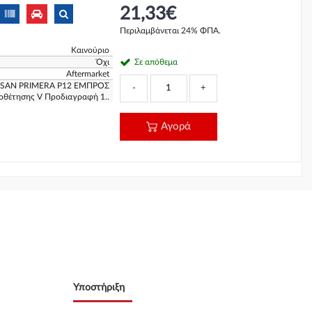
21,33€
Περιλαμβάνεται 24% ΦΠΑ.
Καινούριο
Όχι
Σε απόθεμα
Aftermarket
SSAN PRIMERA P12 ΕΜΠΡΟΣ
-
+
οθέτησης V Προδιαγραφή 1..
Αγορά
Υποστήριξη