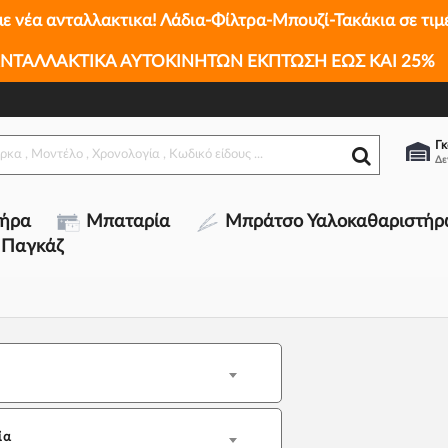
με νέα ανταλλακτικα! Λάδια-Φίλτρα-Μπουζί-Τακάκια σε τιμ
ΝΤΑΛΛΑΚΤΙΚΑ ΑΥΤΟΚΙΝΗΤΩΝ ΕΚΠΤΩΣΗ ΕΩΣ ΚΑΙ 25%
Γκ
τήρα
Μπαταρία
Μπράτσο Υαλοκαθαριστήρ
 Παγκάζ
ία