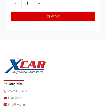
-
+
Αγορά
Επικοινωνία
22620 58709
Live Chat
info@xcar.gr