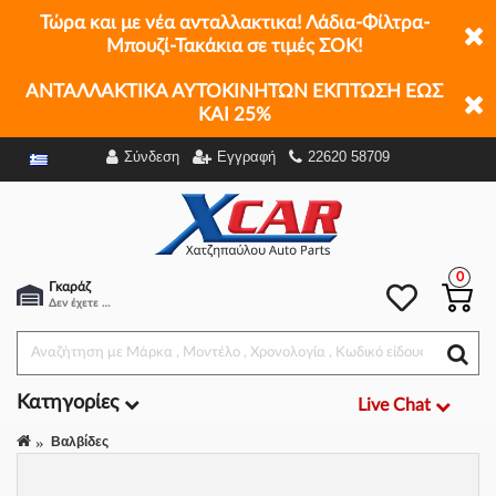
Τώρα και με νέα ανταλλακτικα! Λάδια-Φίλτρα-
Μπουζί-Τακάκια σε τιμές ΣΟΚ!
ΑΝΤΑΛΛΑΚΤΙΚΑ ΑΥΤΟΚΙΝΗΤΩΝ ΕΚΠΤΩΣΗ ΕΩΣ
ΚΑΙ 25%
Σύνδεση
Εγγραφή
22620 58709
Φίλτρα
0
Γκαράζ
Δεν έχετε επιλέξει αμάξι.
Κατηγορίες
Live Chat
Βαλβίδες