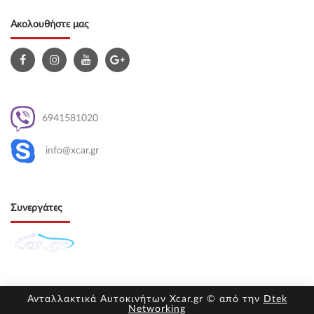
Ακολουθήστε μας
6941581020
info@xcar.gr
Συνεργάτες
Ανταλλακτικά Αυτοκινήτων Xcar.gr © από την
Dtek
Networking