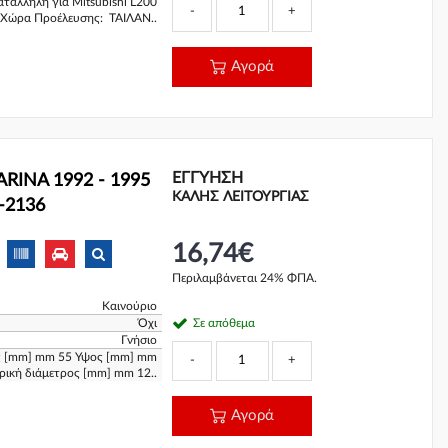
τάλληλη για Mitsubishi L200
-
+
Χώρα Προέλευσης: ΤΑΙΛΑΝ..
Αγορά
ΕΓΓΎΗΣΗ
RINA 1992 - 1995
ΚΑΛΗΣ ΛΕΙΤΟΥΡΓΙΑΣ
-2136
16,74€
Περιλαμβάνεται 24% ΦΠΑ.
Καινούριο
Όχι
Σε απόθεμα
Γνήσιο
 [mm] mm 55 Υψος [mm] mm
-
+
ρική διάμετρος [mm] mm 12..
Αγορά