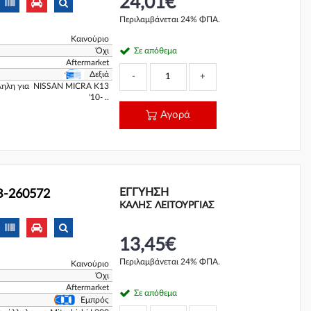
24,01€
Περιλαμβάνεται 24% ΦΠΑ.
Καινούριο
Όχι
Σε απόθεμα
Aftermarket
Δεξιά
-
+
λληλη για NISSAN MICRA K13
'10- ..
Αγορά
ΕΓΓΎΗΣΗ
B-260572
ΚΑΛΗΣ ΛΕΙΤΟΥΡΓΙΑΣ
13,45€
Περιλαμβάνεται 24% ΦΠΑ.
Καινούριο
Όχι
Aftermarket
Σε απόθεμα
Εμπρός