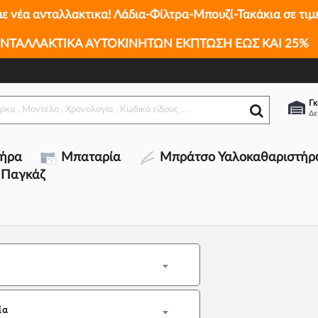
με νέα ανταλλακτικα! Λάδια-Φίλτρα-Μπουζί-Τακάκια σε τιμ
ΝΤΑΛΛΑΚΤΙΚΑ ΑΥΤΟΚΙΝΗΤΩΝ ΕΚΠΤΩΣΗ ΕΩΣ ΚΑΙ 25%
Γκ
τήρα
Μπαταρία
Μπράτσο Υαλοκαθαριστήρ
 Παγκάζ
ία