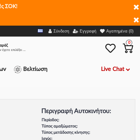
ές ΣΟΚ!
Σύνδεση
Εγγραφή
Αγαπημένα (0)
0
αράζ
Δεν έχετε επιλέξει αμάξι.
Live Chat
ων
Βελτίωση
Περιγραφή Αυτοκινήτου:
Περίοδος:
Τύπος αμαξώματος:
Τύπος μετάδοσης κίνησης:
Ισχύς: