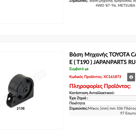
Σημειώσεις:
Βάση μηχανής εμπρόσθια, κα
4WD '87-'96. METSUBA 
Βάση Μηχανής TOYOTA CA
E ( T190 ) JAPANPARTS RU
Συμβατό με
Κωδικός Προϊόντος: XC161873
Πληροφορίες Προϊόντος:
Κατάσταση Ανταλλακτικού:
Έχει Ζημιά :
Ποιότητα
Σημειώσεις:
Μήκος [mm] mm 106 Πλάτος
97 Εσωτε