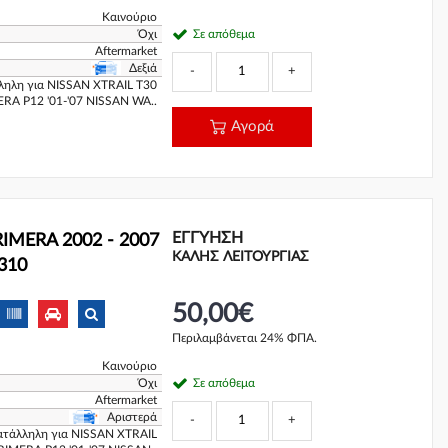
Καινούριο
Όχι
Σε απόθεμα
Aftermarket
Δεξιά
-
+
λληλη για NISSAN XTRAIL T30
ERA P12 '01-'07 NISSAN WA..
Αγορά
ΕΓΓΎΗΣΗ
IMERA 2002 - 2007
ΚΑΛΗΣ ΛΕΙΤΟΥΡΓΙΑΣ
H310
50,00€
Περιλαμβάνεται 24% ΦΠΑ.
Καινούριο
Όχι
Σε απόθεμα
Aftermarket
Αριστερά
-
+
κατάλληλη για NISSAN XTRAIL