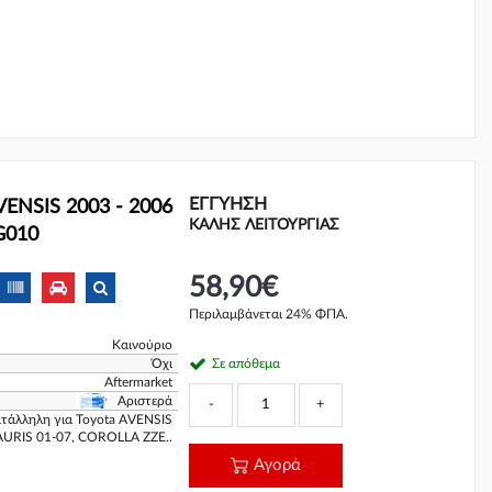
ΕΓΓΎΗΣΗ
ENSIS 2003 - 2006
ΚΑΛΗΣ ΛΕΙΤΟΥΡΓΙΑΣ
G010
58,90€
Περιλαμβάνεται 24% ΦΠΑ.
Καινούριο
Όχι
Σε απόθεμα
Aftermarket
Αριστερά
-
+
ατάλληλη για Toyota AVENSIS
 AURIS 01-07, COROLLA ZZE..
Αγορά