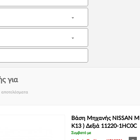
ς για
6 αποτελέσματα
Βάση Μηχανής NISSAN MIC
K13 ) Δεξιά 11220-1HC0C
Συμβατό με