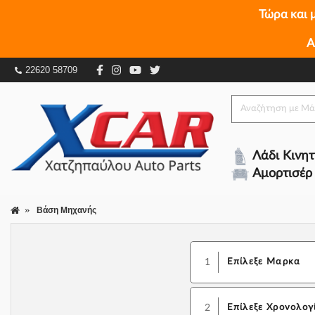
Τώρα και 
Α
22620 58709
Λάδι Κινη
Αμορτισέρ
Βάση Μηχανής
1
Επίλεξε Μαρκα
2
Επίλεξε Χρονολογ