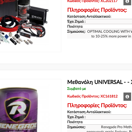
Κωδικός Προϊόντος: XC202117
Πληροφορίες Προϊόντος:
Κατάσταση Ανταλλακτικού:
Έχει Ζημιά :
Ποιότητα
Σημειώσεις:
OPTIMAL COOLING WITH W
to 10-25% more power in y
Μεθανόλη UNIVERSAL - -
Συμβατό με
Κωδικός Προϊόντος: XC161812
Πληροφορίες Προϊόντος:
Κατάσταση Ανταλλακτικού:
Έχει Ζημιά :
Ποιότητα
Σημειώσεις:
Renegade Pro Metha
εφαρμογές εκτός δρόμου. R