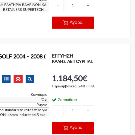
H ΕΛΑΤΗΡΙΑ ΒΑΛΒΙΔΩΝ ΚΑΙ
-
+
RETAINERS SUPERTECH ..
Αγορά
ΕΓΓΎΗΣΗ
LF 2004 - 2008 (
ΚΑΛΗΣ ΛΕΙΤΟΥΡΓΙΑΣ
1.184,50€
Περιλαμβάνεται 24% ΦΠΑ.
Καινούριο
Όχι
Σε απόθεμα
Γνήσιο
bo standar size καταλληλο για
-
+
Ν: 46mm inducer 44.5 exd..
Αγορά