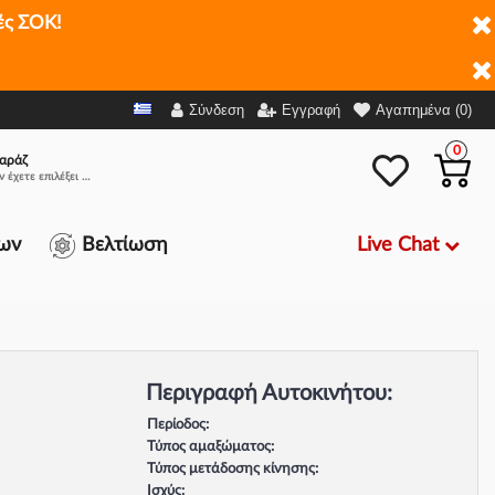
ές ΣΟΚ!
Σύνδεση
Εγγραφή
Αγαπημένα (0)
0
αράζ
Δεν έχετε επιλέξει αμάξι.
Live Chat
ων
Βελτίωση
Περιγραφή Αυτοκινήτου:
Περίοδος:
Τύπος αμαξώματος:
Τύπος μετάδοσης κίνησης:
Ισχύς: