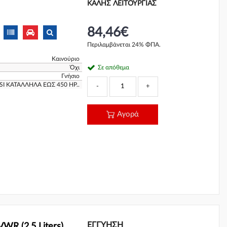
ΚΑΛΗΣ ΛΕΙΤΟΥΡΓΙΑΣ
84,46€
Περιλαμβάνεται 24% ΦΠΑ.
Καινούριο
Όχι
Σε απόθεμα
Γνήσιο
I ΚΑΤΑΛΛΗΛΑ ΕΩΣ 450 HP..
-
+
Αγορά
ΕΓΓΎΗΣΗ
WR (2.5 Liters)