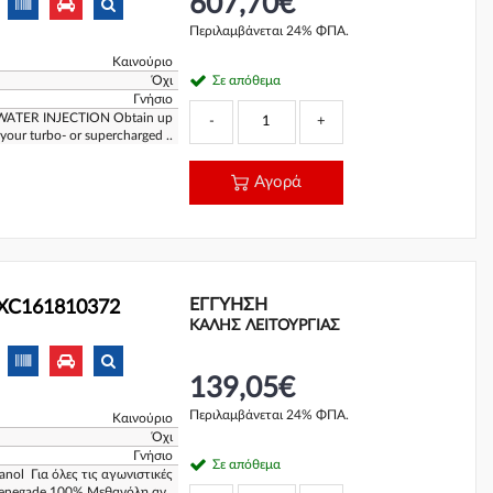
607,70€
Περιλαμβάνεται 24% ΦΠΑ.
Καινούριο
Όχι
Σε απόθεμα
Γνήσιο
ATER INJECTION Obtain up
-
+
our turbo- or supercharged ..
Αγορά
ΕΓΓΎΗΣΗ
 XC161810372
ΚΑΛΗΣ ΛΕΙΤΟΥΡΓΙΑΣ
139,05€
Περιλαμβάνεται 24% ΦΠΑ.
Καινούριο
Όχι
Γνήσιο
Σε απόθεμα
nol Για όλες τις αγωνιστικές
enegade 100% Μεθανόλη αν..