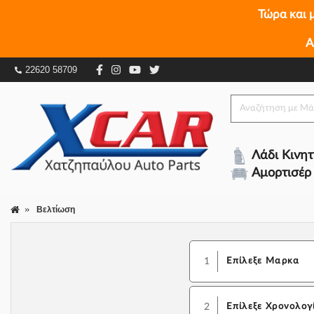
Τώρα και 
Α
22620 58709
Λάδι Κινη
Αμορτισέρ
Βελτίωση
1
Επίλεξε Μαρκα
2
Επίλεξε Χρονολογ