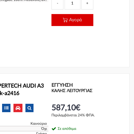
-
+
Αγορά
ΕΓΓΎΗΣΗ
ERTECH AUDI A3
ΚΑΛΗΣ ΛΕΙΤΟΥΡΓΙΑΣ
prk-a2416
587,10€
Περιλαμβάνεται 24% ΦΠΑ.
Καινούριο
Όχι
Σε απόθεμα
Γνήσιο