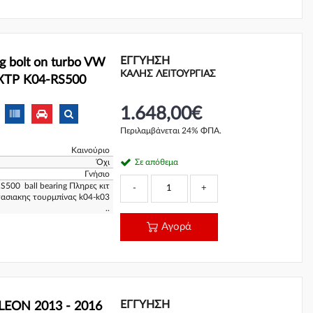
ΕΓΓΎΗΣΗ
g bolt on turbo VW
ΚΑΛΗΣ ΛΕΙΤΟΥΡΓΙΑΣ
 XTP K04-RS500
1.648,00€
Περιλαμβάνεται 24% ΦΠΑ.
Καινούριο
Όχι
Σε απόθεμα
Γνήσιο
S500 ball bearing Πληρες κιτ
-
+
ασιακης τουρμπίνας k04-k03
..
Αγορά
ΕΓΓΎΗΣΗ
LEON 2013 - 2016