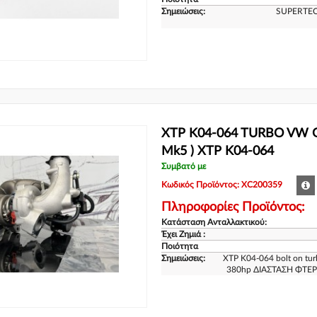
Σημειώσεις:
SUPERTEC
XTP K04-064 TURBO VW GO
Mk5 ) XTP K04-064
Συμβατό με
Κωδικός Προϊόντος: XC200359
Πληροφορίες Προϊόντος:
Κατάσταση Ανταλλακτικού:
Έχει Ζημιά :
Ποιότητα
Σημειώσεις:
XTP K04-064 bolt on tur
380hp ΔΙΑΣΤΑΣΗ ΦΤΕΡΩ