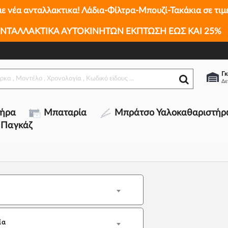
με νέα ανταλλακτικα! Λάδια-Φίλτρα-Μπουζί-Τακάκια σε τιμ
ΝΤΑΛΛΑΚΤΙΚΑ ΑΥΤΟΚΙΝΗΤΩΝ ΕΚΠΤΩΣΗ ΕΩΣ ΚΑΙ 25%
Γκ
τήρα
Μπαταρία
Μπράτσο Υαλοκαθαριστήρ
 Παγκάζ
ία