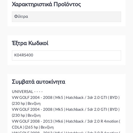
Χαρακτηριστικά Προϊόντος
επικοινωνήσετε μαζί μας και θα σας κατατοπίσουμε πλήρως
καθώς διαθέτουμε πλούσια γκάμα από Βελτίωση και
γενικότερα για την κατηγορία Κινητήρας & Εξαρτήματα
Φίλτρα
Έξτρα Κωδικοί
K04RS400
Συμβατά αυτοκίνητα
UNIVERSAL - - - -
VW GOLF 2004 - 2008 ( Mk5 ) Hatchback / 3dr 2.0 GTI ( BYD )
(230 hp ) Βενζίνη
VW GOLF 2004 - 2008 ( Mk5 ) Hatchback / 5dr 2.0 GTI ( BYD )
(230 hp ) Βενζίνη
VW GOLF 2008 - 2013 ( Mk6 ) Hatchback / 3dr 2.0 R 4motion (
CDLA ) (265 hp ) Βενζίνη