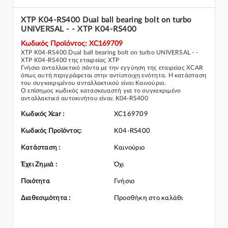
XTP K04-RS400 Dual ball bearing bolt on turbo
UNIVERSAL - - XTP K04-RS400
Κωδικός Προϊόντος: XC169709
XTP K04-RS400 Dual ball bearing bolt on turbo UNIVERSAL - -
XTP K04-RS400 της εταιρείας XTP
Γνήσιο ανταλλακτικό πάντα με την εγγύηση της εταιρείας XCAR
όπως αυτή περιγράφεται στην αντίστοιχη ενότητα. Η κατάσταση
του συγκεκριμένου ανταλλακτικού είναι Καινούριο.
Ο επίσημος κωδικός κατασκευαστή για το συγκεκριμένο
ανταλλακτικό αυτοκινήτου είναι: K04-RS400
Για την τοποθέτηση του συγκεκριμένου ανταλλακτικού
παρακαλώ να απευθύνεστε σε εξειδικευμένο συνεργείο.
Κωδικός Xcar :
XC169709
Σε περίπτωση που δεν γνωρίζεται αν το συγκεκριμένο
ανταλλακτικό ταιριάζει στο αυτοκίνητό σας μην διστάσετε να
Κωδικός Προϊόντος:
K04-RS400
επικοινωνήσετε μαζί μας και θα σας κατατοπίσουμε πλήρως
καθώς διαθέτουμε πλούσια γκάμα από Βελτίωση και γενικότερα
Κατάσταση :
Καινούριο
για την κατηγορία Κινητήρας & Εξαρτήματα
Έχει Ζημιά :
Όχι
Ποιότητα
Γνήσιο
Διαθεσιμότητα :
Προσθήκη στο καλάθι