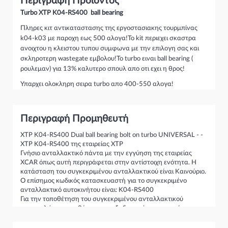
Περιγραφή Προϊόντος
Turbo XTP K04-RS400 ball bearing
Πληρες κιτ αντικαταστασης της εργοστασιακης τουρμπίνας
k04-k03 με παροχη εως 500 αλογα!Το kit περιεχει σκαστρα
ανοιχτου η κλειστου τυπου συμφωνα με την επιλογη σας και
σκληροτερη wastegate εμβολου!Το turbo ειναι ball bearing (
ρουλεμαν) για 13% καλυτερο σπουλ απο οτι εχει η θρος!
Υπαρχει ολοκληρη σειρα turbo απο 400-550 αλογα!
Περιγραφή Προμηθευτή
XTP K04-RS400 Dual ball bearing bolt on turbo UNIVERSAL - -
XTP K04-RS400 της εταιρείας XTP
Γνήσιο ανταλλακτικό πάντα με την εγγύηση της εταιρείας
XCAR όπως αυτή περιγράφεται στην αντίστοιχη ενότητα. Η
κατάσταση του συγκεκριμένου ανταλλακτικού είναι Καινούριο.
Ο επίσημος κωδικός κατασκευαστή για το συγκεκριμένο
ανταλλακτικό αυτοκινήτου είναι: K04-RS400
Για την τοποθέτηση του συγκεκριμένου ανταλλακτικού
παρακαλώ να απευθύνεστε σε εξειδικευμένο συνεργείο.
Σε περίπτωση που δεν γνωρίζεται αν το συγκεκριμένο
ανταλλακτικό ταιριάζει στο αυτοκίνητό σας μην διστάσετε να